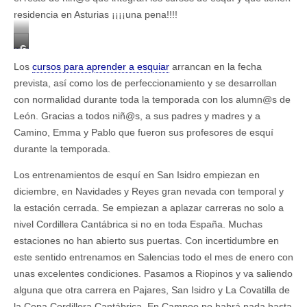
d
residencia en Asturias ¡¡¡¡una pena!!!!
e
l
G
C
r
o
Los
cursos para aprender a esquiar
arrancan en la fecha
u
n
prevista, así como los de perfeccionamiento y se desarrollan
p
t
con normalidad durante toda la temporada con los alumn@s de
o
y
C
León. Gracias a todos niñ@s, a sus padres y madres y a
e
a
s
Camino, Emma y Pablo que fueron sus profesores de esquí
m
q
durante la temporada.
i
u
n
í
Los entrenamientos de esquí en San Isidro empiezan en
o
C
diciembre, en Navidades y Reyes gran nevada con temporal y
G
l
a
u
la estación cerrada. Se empiezan a aplazar carreras no solo a
r
b
nivel Cordillera Cantábrica si no en toda España. Muchas
c
estaciones no han abierto sus puertas. Con incertidumbre en
i
este sentido entrenamos en Salencias todo el mes de enero con
a
unas excelentes condiciones. Pasamos a Riopinos y va saliendo
alguna que otra carrera en Pajares, San Isidro y La Covatilla de
la Copa Cordillera Cantábrica. En Campoo no habrá nada hasta