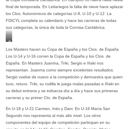
final de temporada. En Leitariegos la falta de nieve hace aplazar
los Ctos. Autonómicos de categorías U-8, U-10 y U-12. La
FDICYL completa su calendario y hace las carreras de todas
sus categorías, la única de toda la Cornisa Cantábrica.
G
r
Los Masters hacen su Copa de España y los Ctos. de España
u
Los U-14 y U-16 corren la Copa de España y los Ctos. de
p
España. En Masters Juanma, Triki, Sergio e Iñaki nos
o
P
representan. Juanma como siempre excelentes resultados.
a
Sergio vuelve de nuevo a la competición y demuestra que quien
b
tuvo, retuvo. Triki, su rodilla le juega malas pasadas e Iñaki en
l
su debut entrena y se esfuerza día a día y hace sus primeras
o
carreras y su primer Cto. de España.
En U-18 y U-21 Carmen, Inés y Dani. En U-16 María San
Segundo nos representa al más alto nivel. Los otros
componentes del equipo de competición participan en su