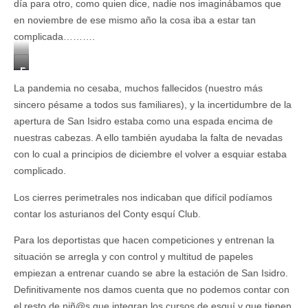
día para otro, como quien dice, nadie nos imaginábamos que
en noviembre de ese mismo año la cosa iba a estar tan
complicada……….
E
q
La pandemia no cesaba, muchos fallecidos (nuestro más
u
sincero pésame a todos sus familiares), y la incertidumbre de la
i
apertura de San Isidro estaba como una espada encima de
p
o
nuestras cabezas. A ello también ayudaba la falta de nevadas
d
con lo cual a principios de diciembre el volver a esquiar estaba
e
complicado.
c
o
Los cierres perimetrales nos indicaban que difícil podíamos
m
contar los asturianos del Conty esquí Club.
p
e
Para los deportistas que hacen competiciones y entrenan la
t
i
situación se arregla y con control y multitud de papeles
c
empiezan a entrenar cuando se abre la estación de San Isidro.
i
Definitivamente nos damos cuenta que no podemos contar con
o
el resto de niñ@s que integran los cursos de esquí y que tienen
n