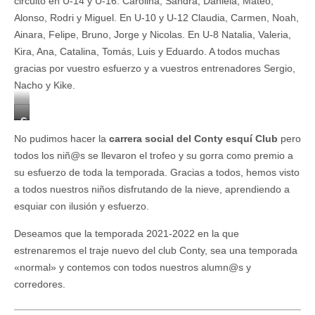
circuito en U-14 y U-16: Carolina, Sandra, Daniela, Mateo,
Alonso, Rodri y Miguel. En U-10 y U-12 Claudia, Carmen, Noah,
Ainara, Felipe, Bruno, Jorge y Nicolas. En U-8 Natalia, Valeria,
Kira, Ana, Catalina, Tomás, Luis y Eduardo. A todos muchas
gracias por vuestro esfuerzo y a vuestros entrenadores Sergio,
Nacho y Kike.
G
r
No pudimos hacer la
carrera social del Conty esquí Club
pero
u
todos los niñ@s se llevaron el trofeo y su gorra como premio a
p
su esfuerzo de toda la temporada. Gracias a todos, hemos visto
o
E
a todos nuestros niños disfrutando de la nieve, aprendiendo a
m
esquiar con ilusión y esfuerzo.
m
a
Deseamos que la temporada 2021-2022 en la que
L
estrenaremos el traje nuevo del club Conty, sea una temporada
o
«normal» y contemos con todos nuestros alumn@s y
p
e
corredores.
z